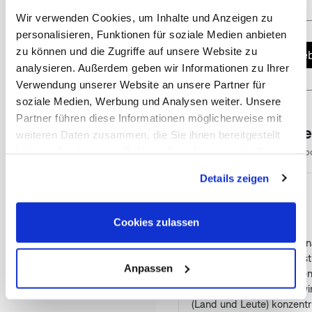
Wir verwenden Cookies, um Inhalte und Anzeigen zu
personalisieren, Funktionen für soziale Medien anbieten
zu können und die Zugriffe auf unsere Website zu
Jetzt Angeb
analysieren. Außerdem geben wir Informationen zu Ihrer
Verwendung unserer Website an unsere Partner für
soziale Medien, Werbung und Analysen weiter. Unsere
Partner führen diese Informationen möglicherweise mit
Das sagen unser
weiteren Daten zusammen, die Sie ihnen bereitgestellt
5.00
★
★
★
★
★
haben oder die sie im Rahmen Ihrer Nutzung der Dienste
/5
10 Go
(öffnet in neuem Tab)
gesammelt haben. Sie geben Einwilligung zu unseren
Details zeigen
Cookies, wenn Sie unsere Webseite weiterhin nutzen.
Matthias Wolf
MW
vor einem Jahr
Cookies zulassen
★
★
★
★
★
Unsere Selbstfahr-Reise 
Australien wurde von Aust
Anpassen
und unseren Wünschen en
und organisiert, sodass w
(Land und Leute) konzentr