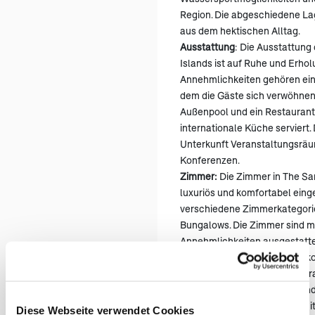
Region. Die abgeschiedene Lag
aus dem hektischen Alltag.
Ausstattung
: Die Ausstattung
Islands ist auf Ruhe und Erhol
Annehmlichkeiten gehören ein
dem die Gäste sich verwöhnen
Außenpool und ein Restaurant,
internationale Küche serviert.
Unterkunft Veranstaltungsräu
Konferenzen.
Zimmer:
Die Zimmer in The San
luxuriös und komfortabel einge
verschiedene Zimmerkategorie
Bungalows. Die Zimmer sind mi
Annehmlichkeiten ausgestatte
Betten, private Badezimmer, 
(öf
eigenen Balkon oder eine Terra
Zimmer ist geschmackvoll und
erholsamen Rückzugsort inmit
Diese Webseite verwendet Cookies