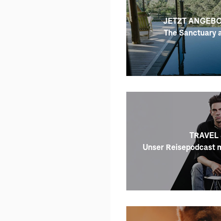
hatte. Ein großes Lob an F
Planung!
JETZT ANGEB
The Sanctuary a
TRAVEL 
Unser Reisepodcast m