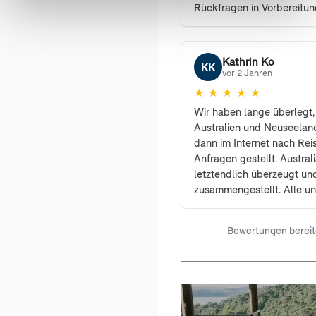
Rückfragen in Vorbereitun
Herr Wührmann bei Bedar
kompetent zur Seite. Wir 
nur weiterempfehlen.
Kathrin Ko
KK
vor 2 Jahren
★
★
★
★
★
Wir haben lange überlegt,
Australien und Neuseelan
dann im Internet nach Rei
Anfragen gestellt. Austral
letztendlich überzeugt un
zusammengestellt. Alle 
berücksichtigt und uns wur
Vorschläge gemacht. Unse
Bewertungen bereitg
war ein Traum und bleibt u
Erinnerung. Wir sind froh, 
Unlimited entschieden ha
weiterempfehlen. Bei Rück
auch während der Reise ka
Antwort, sodass man stet