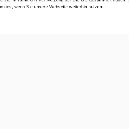
ookies, wenn Sie unsere Webseite weiterhin nutzen.
AKTUELLE NEWS
lienpost mit
Australia-Unlimited-Chef Timo K
(öffnet in neuem Tab)
n, Neuseeland und
ir Ihnen einen
Muttermarke America Unlimited f
(öffnet in neuem Tab)
se nach Australien
Australia Unlimited baut Progr
(öffnet in neuem Tab)
ANMELDEN