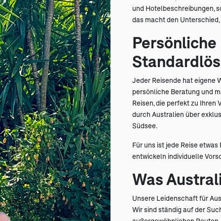
und Hotelbeschreibungen, so
das macht den Unterschied, 
Persönliche
Standardlö
Jeder Reisende hat eigene W
persönliche Beratung und m
Reisen, die perfekt zu Ihre
durch Australien über exklus
Südsee.
Für uns ist jede Reise etwas
entwickeln individuelle Vors
Was Austral
Unsere Leidenschaft für Aus
Wir sind ständig auf der Su
außergewöhnlichen Routen. D