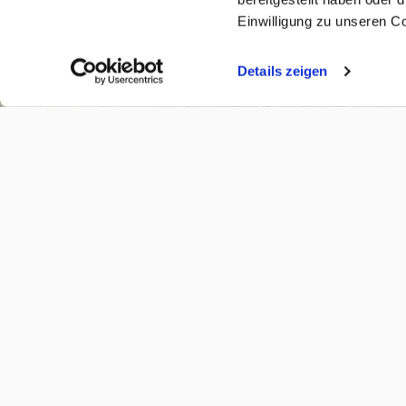
Einwilligung zu unseren C
Details zeigen
(öffnet in neuem Tab)
FAMILIENPOST ABONNIEREN
Möchten Sie die monatliche Australia Unlimited Fami
unseren schönsten Reiseinspirationen für Australie
den Südpazifik erhalten? Als Dankeschön schenken w
Gutschein über 50 € pro Person für Ihre nächste Rei
oder Neuseeland.