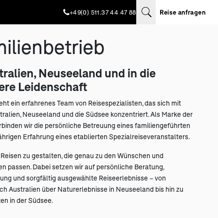
+49(0) 511.37 44 47 88
Reise anfragen
ilienbetrieb
ralien, Neuseeland und in die
ere Leidenschaft
teht ein erfahrenes Team von Reisespezialisten, das sich mit
tralien, Neuseeland und die Südsee konzentriert. Als Marke der
inden wir die persönliche Betreuung eines familiengeführten
hrigen Erfahrung eines etablierten Spezialreiseveranstalters.
lle Reisen zu gestalten, die genau zu den Wünschen und
n passen. Dabei setzen wir auf persönliche Beratung,
rung und sorgfältig ausgewählte Reiseerlebnisse – von
ch Australien über Naturerlebnisse in Neuseeland bis hin zu
en in der Südsee.