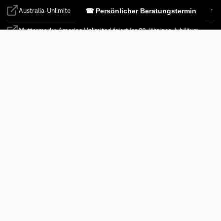
Australia-Unlimited-Chef Timo Kohlenberg trifft Australiens Premier
☎ Persönlicher Beratungstermin
(öffnet in neuem Tab)
Muttermarke America Unlimited feiert ihr 20-jähriges Jubiläum
(öffnet in neuem Tab)
Australia Unlimited baut Programm aus
(öffnet in neuem Tab)
BEWERTUNGEN
5.00
(öffnet in neuem Tab)
/5
★
★
★
★
★
10 Bewertungen bei Google
UNTERNEHMEN
KONTAKT
Australia Unlimited
Unser Familienbetrieb
Leonhardtstraße 10