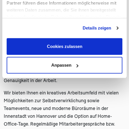
Partner führen diese Informationen möglicherweise mit
Freude am Umgang mit Kunden und Eigeninitiative sind
weiteren Daten zusammen, die Sie ihnen bereitgestellt
ebenfalls erforderlich. Idealerweise bringen Sie
haben oder die sie im Rahmen Ihrer Nutzung der Dienste
Kenntnisse in den Zielgebieten USA und/oder Kanada
gesammelt haben. Sie geben Einwilligung zu unseren
Details zeigen
sowie Freude am Reisen mit.
Cookies, wenn Sie unsere Webseite weiterhin nutzen.
In Ihrer Position als Reservierungsmitarbeiter bzw. Back-
Cookies zulassen
Office-Mitarbeiter sind Sie für die strukturierte
Buchungsabwicklung und die Erstellung der
Reiseunterlagen verantwortlich. Wir suchen einen
Anpassen
Mitarbeiter mit einem Auge fürs Detail und einer hohen
Genauigkeit in der Arbeit.
Wir bieten Ihnen ein kreatives Arbeitsumfeld mit vielen
Möglichkeiten zur Selbstverwirklichung sowie
Teamevents, neue und moderne Büroräume in der
Innenstadt von Hannover und die Option auf Home-
Office-Tage. Regelmäßige Mitarbeitergespräche bzw.