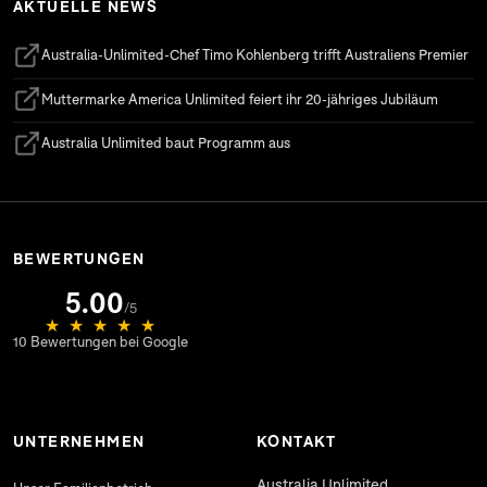
AKTUELLE NEWS
Australia-Unlimited-Chef Timo Kohlenberg trifft Australiens Premier
(öffnet in neuem Tab)
Muttermarke America Unlimited feiert ihr 20-jähriges Jubiläum
(öffnet in neuem Tab)
Australia Unlimited baut Programm aus
(öffnet in neuem Tab)
BEWERTUNGEN
5.00
(öffnet in neuem Tab)
/5
★
★
★
★
★
10 Bewertungen bei Google
UNTERNEHMEN
KONTAKT
Australia Unlimited