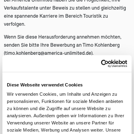
Verkaufstalente unter Beweis zu stellen und gleichzeitig
eine spannende Karriere im Bereich Touristik zu
verfolgen.
Wenn Sie diese Herausforderung annehmen möchten,
senden Sie bitte Ihre Bewerbung an Timo Kohlenberg
(
timo.kohlenberg@america-unlimited.de
).
________________________________________________
(öf
Stelle vergeben -
Reservierungsmitarbeiter bzw. Back-
Diese Webseite verwendet Cookies
Office Mitarbeiter gesucht: Vollzeit und unbefristet
Wir verwenden Cookies, um Inhalte und Anzeigen zu
America Unlimited sucht einen erfahrenen
personalisieren, Funktionen für soziale Medien anbieten
Reservierungsmitarbeiter bzw. Back-Office-Mitarbeiter
zu können und die Zugriffe auf unsere Website zu
mit Berufserfahrung in der Touristik oder einem
analysieren. Außerdem geben wir Informationen zu Ihrer
Verwendung unserer Website an unsere Partner für
abgeschlossenen Studium/Ausbildung im
soziale Medien, Werbung und Analysen weiter. Unsere
kaufmännischen Bereich. Gute Englischkenntnisse sowie