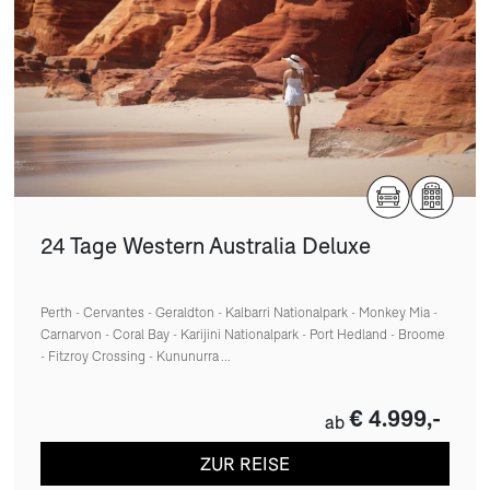
24 Tage Western Australia Deluxe
Perth - Cervantes - Geraldton - Kalbarri Nationalpark - Monkey Mia -
Carnarvon - Coral Bay - Karijini Nationalpark - Port Hedland - Broome
- Fitzroy Crossing - Kununurra ...
€ 4.999,-
ab
ZUR REISE