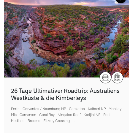
26 Tage Ultimativer Roadtrip: Australiens
Westküste & die Kimberleys
Perth - Cervantes / Naumbung NP - Geraldton - Kalbarri NP - Monkey
Mia - Carnarvon - Coral Bay - Ningaloo Reef - Karijini NP - Port
Hedland - Broome - Fitzroy Crossing - ...