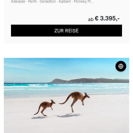
Adelaide - Perth - Geraldton - Kalbarri - Monkey M...
€ 3.395,-
ab
ZUR REISE