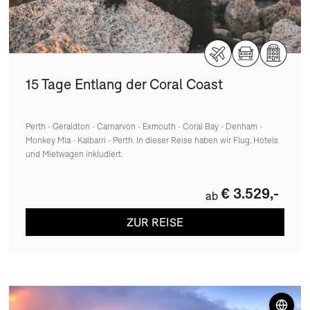
15 Tage Entlang der Coral Coast
Perth - Geraldton - Carnarvon - Exmouth - Coral Bay - Denham -
Monkey Mia - Kalbarri - Perth. In dieser Reise haben wir Flug, Hotels
und Mietwagen inkludiert.
€ 3.529,-
ab
ZUR REISE