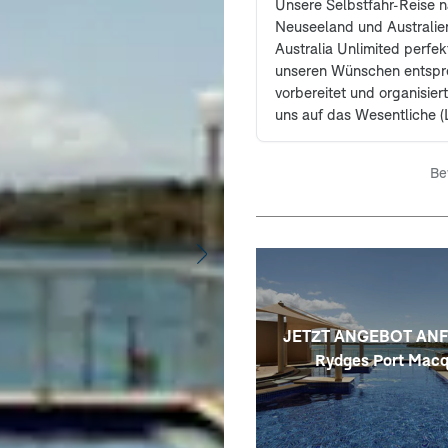
Unsere Selbstfahr-Reise 
Neuseeland und Australie
Australia Unlimited perfe
unseren Wünschen entsp
vorbereitet und organisier
uns auf das Wesentliche 
Leute) konzentrieren konn
Rückfragen in Vorbereitun
Be
stand uns Herr Wührmann
immer beratend und komp
Seite. Wir können Australi
nur weiterempfehlen.
JETZT ANGEBOT AN
Rydges Port Macq