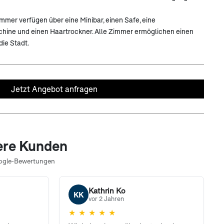
mer verfügen über eine Minibar, einen Safe, eine
hine und einen Haartrockner. Alle Zimmer ermöglichen einen
die Stadt.
Jetzt Angebot anfragen
ere Kunden
ogle-Bewertungen
Kathrin Ko
KK
vor 2 Jahren
★
★
★
★
★