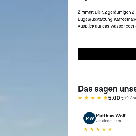
Zimmer:
Die
92 geräumigen Zim
Bügelausstattung, Kaffeemasc
Ausblick auf das Wasser oder 
Das sagen uns
5.00
★
★
★
★
★
/5
10 Go
(öffnet in neuem Tab)
Matthias Wolf
MW
vor einem Jahr
★
★
★
★
★