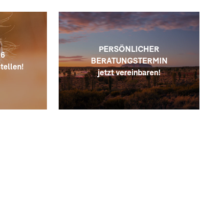
Lob an Finn für diese perfekte
Planung!
PERSÖNLICHER
6
BERATUNGSTERMIN
tellen!
jetzt vereinbaren!