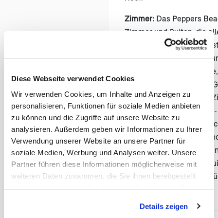
Zimmer:
Das Peppers Beac
Zimmer und Suiten, die al
Annehmlichkeiten ausgest
(öf
sind stilvoll eingerichtet
Balkon oder eine Terrasse
Diese Webseite verwendet Cookies
Blick auf den tropischen 
Wir verwenden Cookies, um Inhalte und Anzeigen zu
genießen können. Jedes Z
personalisieren, Funktionen für soziale Medien anbieten
Klimaanlage, Minibar, Tee-
zu können und die Zugriffe auf unsere Website zu
Kaffeezubereitungsmöglic
analysieren. Außerdem geben wir Informationen zu Ihrer
Safe. Die Badezimmer sin
Verwendung unserer Website an unsere Partner für
und bieten eine Dusche un
soziale Medien, Werbung und Analysen weiter. Unsere
Badewanne. Einige der Su
Partner führen diese Informationen möglicherweise mit
weiteren Daten zusammen, die Sie ihnen bereitgestellt
eine voll ausgestattete K
haben oder die sie im Rahmen Ihrer Nutzung der Dienste
Wohnzimmer.
gesammelt haben. Sie geben Einwilligung zu unseren
Details zeigen
Cookies, wenn Sie unsere Webseite weiterhin nutzen.