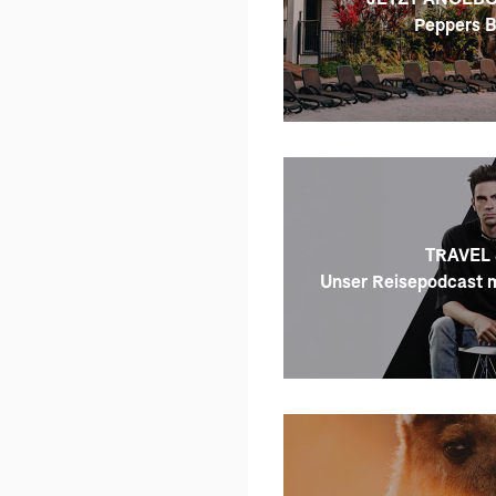
Peppers B
TRAVEL 
Unser Reisepodcast m