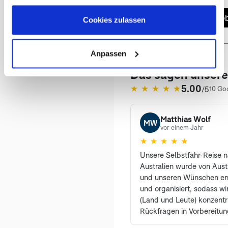
Jetzt Angeb
Cookies zulassen
Anpassen
Das sagen unser
5.00
★
★
★
★
★
/5
10 Go
(öffnet in neuem Tab)
Matthias Wolf
MW
vor einem Jahr
★
★
★
★
★
Unsere Selbstfahr-Reise 
Australien wurde von Aust
und unseren Wünschen en
und organisiert, sodass w
(Land und Leute) konzentr
Rückfragen in Vorbereitun
Herr Wührmann bei Bedar