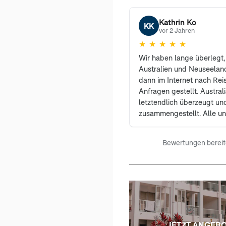
kompetent zur Seite. Wir 
nur weiterempfehlen.
Kathrin Ko
KK
vor 2 Jahren
★
★
★
★
★
Wir haben lange überlegt,
Australien und Neuseelan
dann im Internet nach Rei
Anfragen gestellt. Austral
letztendlich überzeugt un
zusammengestellt. Alle 
berücksichtigt und uns wur
Vorschläge gemacht. Unse
Bewertungen bereitg
war ein Traum und bleibt u
Erinnerung. Wir sind froh, 
Unlimited entschieden ha
weiterempfehlen. Bei Rück
auch während der Reise ka
Antwort, sodass man stet
hatte. Ein großes Lob an F
Planung!
JETZT ANGEB