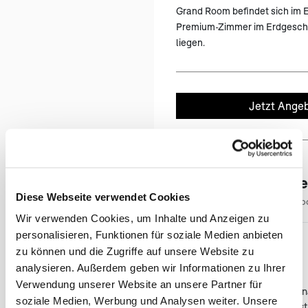
Grand Room befindet sich im 
Premium-Zimmer im Erdgescho
liegen.
Jetzt Angeb
(öf
Das sagen unser
Diese Webseite verwendet Cookies
5.00
★
★
★
★
★
/5
10 Go
(öffnet in neuem Tab)
Wir verwenden Cookies, um Inhalte und Anzeigen zu
personalisieren, Funktionen für soziale Medien anbieten
Matthias Wolf
MW
zu können und die Zugriffe auf unsere Website zu
vor einem Jahr
analysieren. Außerdem geben wir Informationen zu Ihrer
★
★
★
★
★
Verwendung unserer Website an unsere Partner für
Unsere Selbstfahr-Reise 
soziale Medien, Werbung und Analysen weiter. Unsere
Australien wurde von Aust