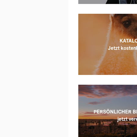
KATALO
Jetzt kostenl
PERSÖNLICHER B
jetzt ver