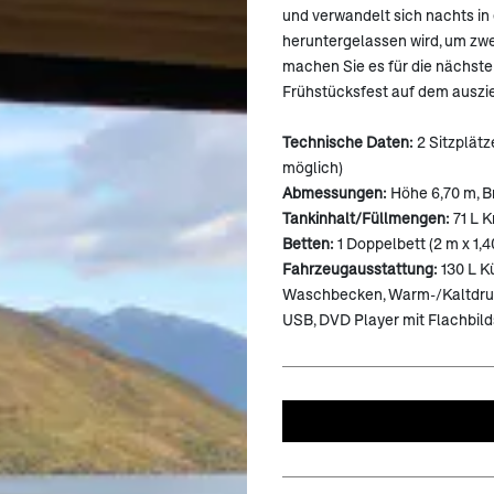
und verwandelt sich nachts in
heruntergelassen wird, um zwe
machen Sie es für die nächste
Frühstücksfest auf dem auszie
Technische Daten:
2 Sitzplätz
möglich)
Abmessungen:
Höhe 6,70 m, B
Tankinhalt/Füllmengen:
71 L K
Betten:
1 Doppelbett (2 m x 1,4
Fahrzeugausstattung:
130 L K
Waschbecken, Warm-/Kaltdruckw
USB, DVD Player mit Flachbil