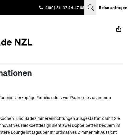
+49(0) 511.37 44 47 88
Reise anfragen
ade NZL
mationen
für eine vierköpfige Familie oder zwei Paare, die zusammen
 Küchen- und Badezimmereinrichtungen ausgestattet, damit Sie
 innovatives Heckbettdesign sieht zwei Doppelbetten bequem im
ntere Lounge ist tagsüber Ihr ultimatives Zimmer mit Aussicht