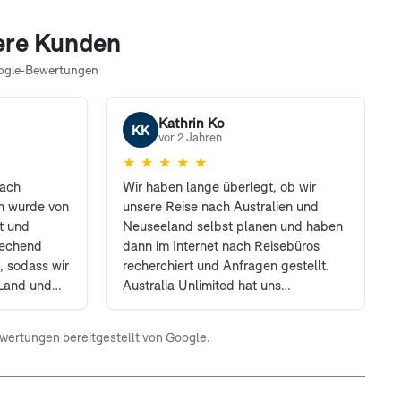
ere Kunden
ogle-Bewertungen
Kathrin Ko
KK
vor 2 Jahren
★
★
★
★
★
nach
Wir haben lange überlegt, ob wir
n wurde von
unsere Reise nach Australien und
kt und
Neuseeland selbst planen und haben
rechend
dann im Internet nach Reisebüros
t, sodass wir
recherchiert und Anfragen gestellt.
(Land und
Australia Unlimited hat uns
ten. Für
letztendlich überzeugt und uns eine
g der Reise
perfekte Route zusammengestellt.
wertungen bereitgestellt von Google.
 bei Bedarf
Alle unsere Wünsche wurden
etent zur
berücksichtigt und uns wurden viele
a Unlimited
tolle Vorschläge gemacht. Unsere