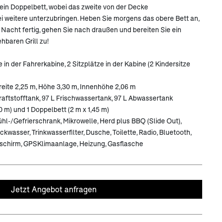
 ein Doppelbett, wobei das zweite von der Decke
i weitere unterzubringen. Heben Sie morgens das obere Bett an,
 Nacht fertig, gehen Sie nach draußen und bereiten Sie ein
hbaren Grill zu!
e in der Fahrerkabine, 2 Sitzplätze in der Kabine (2 Kindersitze
reite 2,25 m, Höhe 3,30 m, Innenhöhe 2,06 m
raftstofftank, 97 L Frischwassertank, 97 L Abwassertank
0 m) und 1 Doppelbett (2 m x 1,45 m)
ühl-/Gefrierschrank, Mikrowelle, Herd plus BBQ (Slide Out),
asser, Trinkwasserfilter, Dusche, Toilette, Radio, Bluetooth,
dschirm, GPSKlimaanlage, Heizung, Gasflasche
Jetzt Angebot anfragen