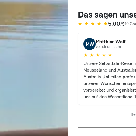
Das sagen uns
5.00
★
★
★
★
★
/5
10 Go
(öffnet in neuem Tab)
Matthias Wolf
MW
vor einem Jahr
★
★
★
★
★
Unsere Selbstfahr-Reise 
Neuseeland und Australie
Australia Unlimited perfe
unseren Wünschen entsp
vorbereitet und organisier
uns auf das Wesentliche 
Leute) konzentrieren konn
Rückfragen in Vorbereitun
Be
stand uns Herr Wührmann
immer beratend und komp
Seite. Wir können Australi