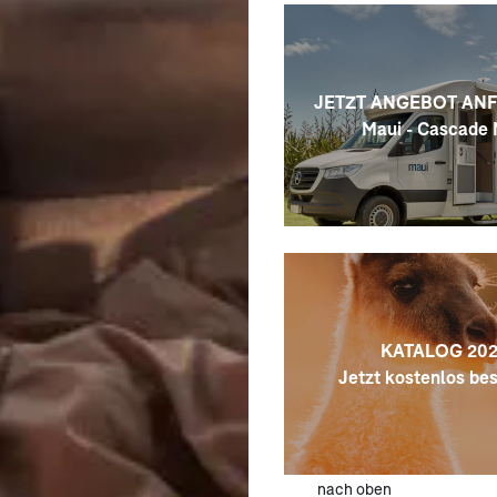
nur weiterempfehlen.
JETZT ANGEBOT AN
Maui - Cascade
KATALOG 202
Jetzt kostenlos bes
nach oben