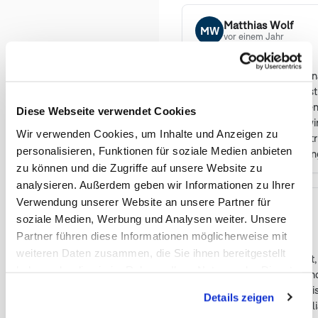
Matthias Wolf
MW
vor einem Jahr
★
★
★
★
★
Unsere Selbstfahr-Reise 
Australien wurde von Aust
und unseren Wünschen en
Diese Webseite verwendet Cookies
und organisiert, sodass w
Wir verwenden Cookies, um Inhalte und Anzeigen zu
(Land und Leute) konzentr
personalisieren, Funktionen für soziale Medien anbieten
Rückfragen in Vorbereitun
zu können und die Zugriffe auf unsere Website zu
Herr Wührmann bei Bedar
kompetent zur Seite. Wir 
analysieren. Außerdem geben wir Informationen zu Ihrer
nur weiterempfehlen.
Verwendung unserer Website an unsere Partner für
Kathrin Ko
KK
soziale Medien, Werbung und Analysen weiter. Unsere
vor 2 Jahren
Partner führen diese Informationen möglicherweise mit
★
★
★
★
★
weiteren Daten zusammen, die Sie ihnen bereitgestellt
Wir haben lange überlegt,
haben oder die sie im Rahmen Ihrer Nutzung der Dienste
Australien und Neuseelan
gesammelt haben. Sie geben Einwilligung zu unseren
dann im Internet nach Rei
Details zeigen
Cookies, wenn Sie unsere Webseite weiterhin nutzen.
Anfragen gestellt. Austral