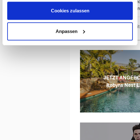
letztendlich überzeugt un
zusammengestellt. Alle 
Cookies zulassen
berücksichtigt und uns wur
Vorschläge gemacht. Unse
Bewertungen bereitg
war ein Traum und bleibt u
Anpassen
Erinnerung. Wir sind froh, 
Unlimited entschieden ha
weiterempfehlen. Bei Rück
auch während der Reise ka
Antwort, sodass man stet
hatte. Ein großes Lob an F
Planung!
JETZT ANGEB
Robyns Nest L