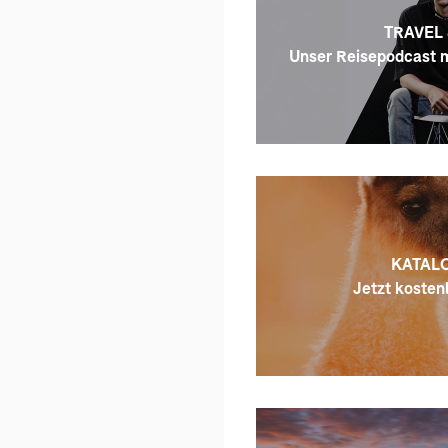
TRAVEL 
Unser Reisepodcast m
KATALO
Jetzt kostenl