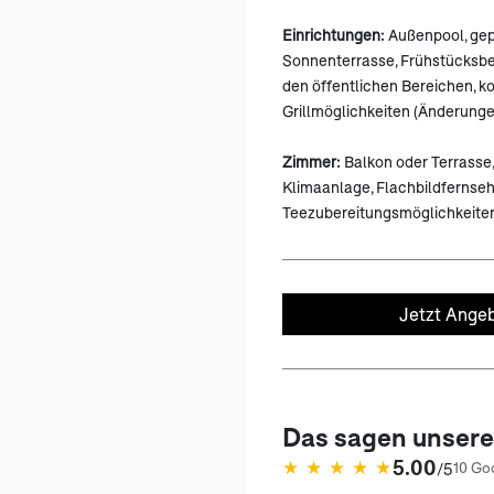
Einrichtungen:
Außenpool, gep
Sonnenterrasse, Frühstücksbe
den öffentlichen Bereichen, ko
Grillmöglichkeiten (Änderunge
Zimmer:
Balkon oder Terrasse,
Klimaanlage, Flachbildfernseh
Teezubereitungsmöglichkeite
Jetzt Angeb
Das sagen unser
5.00
★
★
★
★
★
/5
10 Go
(öffnet in neuem Tab)