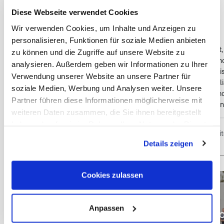
nur weiterempfehlen.
Diese Webseite verwendet Cookies
Kathrin Ko
KK
vor 2 Jahren
Wir verwenden Cookies, um Inhalte und Anzeigen zu
★
★
★
★
★
personalisieren, Funktionen für soziale Medien anbieten
Wir haben lange überlegt,
zu können und die Zugriffe auf unsere Website zu
Australien und Neuseelan
analysieren. Außerdem geben wir Informationen zu Ihrer
dann im Internet nach Rei
Verwendung unserer Website an unsere Partner für
Anfragen gestellt. Austral
soziale Medien, Werbung und Analysen weiter. Unsere
letztendlich überzeugt un
Partner führen diese Informationen möglicherweise mit
zusammengestellt. Alle 
weiteren Daten zusammen, die Sie ihnen bereitgestellt
berücksichtigt und uns wur
haben oder die sie im Rahmen Ihrer Nutzung der Dienste
Vorschläge gemacht. Unse
Bewertungen bereitg
gesammelt haben. Sie geben Einwilligung zu unseren
war ein Traum und bleibt u
Details zeigen
Cookies, wenn Sie unsere Webseite weiterhin nutzen.
Erinnerung. Wir sind froh, 
Unlimited entschieden ha
weiterempfehlen. Bei Rück
Cookies zulassen
auch während der Reise ka
Antwort, sodass man stet
hatte. Ein großes Lob an F
Anpassen
Planung!
JETZT ANGEB