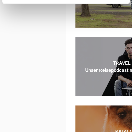
Britz - Ex
TRAVEL 
Unser Reisepodcast m
KATALO