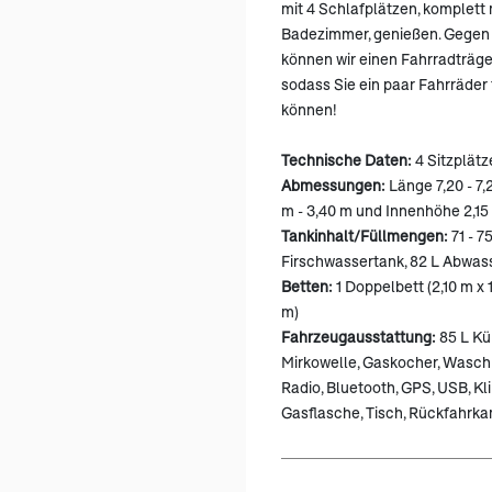
mit 4 Schlafplätzen, komplett
Badezimmer, genießen. Gegen 
können wir einen Fahrradträge
sodass Sie ein paar Fahrräder
können!
Technische Daten:
4 Sitzplätz
Abmessungen:
Länge 7,20 - 7,
m - 3,40 m und Innenhöhe 2,15
Tankinhalt/Füllmengen:
71 - 7
Firschwassertank, 82 L Abwas
Betten:
1 Doppelbett (2,10 m x 1
m)
Fahrzeugausstattung:
85 L Kü
Mirkowelle, Gaskocher, Wasch
Radio, Bluetooth, GPS, USB, K
Gasflasche, Tisch, Rückfahrk