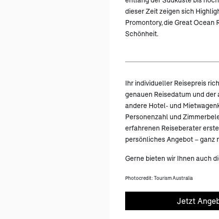
dieser Zeit zeigen sich Highlig
Promontory, die Great Ocean R
Schönheit.
Ihr individueller Reisepreis ric
genauen Reisedatum und der a
andere Hotel- und Mietwagen
Personenzahl und Zimmerbele
erfahrenen Reiseberater erstel
persönliches Angebot – ganz n
Gerne bieten wir Ihnen auch di
Photocredit: Tourism Australia
Jetzt Angeb