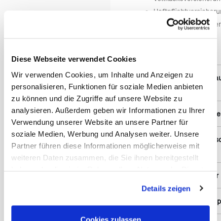
Haftpflichtversicheru
Zusatz-Haftpflichtve
(öf
Flughafengebühren
Steuern
Diese Webseite verwendet Cookies
Wir verwenden Cookies, um Inhalte und Anzeigen zu
28 Übernachtungen in a
personalisieren, Funktionen für soziale Medien anbieten
Mittelklasse
zu können und die Zugriffe auf unsere Website zu
analysieren. Außerdem geben wir Informationen zu Ihrer
Inlandsflug von Adelaid
Verwendung unserer Website an unsere Partner für
soziale Medien, Werbung und Analysen weiter. Unsere
Steuern auf die in Deut
Partner führen diese Informationen möglicherweise mit
Leistungen
weiteren Daten zusammen, die Sie ihnen bereitgestellt
haben oder die sie im Rahmen Ihrer Nutzung der Dienste
Iwanowski's Reiseführer
gesammelt haben. Sie geben Einwilligung zu unseren
Details zeigen
Cookies, wenn Sie unsere Webseite weiterhin nutzen.
Australia Unlimited Adap
Cookies zulassen