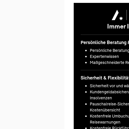
Immer I
Persönliche Beratung 
Persönliche Beratun
Expertenwissen
Maßgeschneiderte Re
Sicherheit & Flexibilitä
Sicherheit vor und w
Kundengeldabsicheru
Insolvenzen
Pauschalreise-Sicherh
Kostenübersicht
Kostenfreie Umbuchu
Reisewarnungen
Kostenfreie Rückfüh