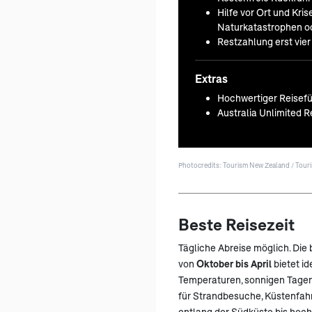
Hilfe vor Ort und Kr
Naturkatastrophen od
Restzahlung erst vie
Extras
Hochwertiger Reisefü
Australia Unlimited R
Photocredits: Tourism New Zealand / Touri
Beste Reisezeit
Tägliche Abreise möglich. Die 
von
Oktober bis April
bietet i
Temperaturen, sonnigen Tage
für Strandbesuche, Küstenfah
entlang der Südküste bis hoch