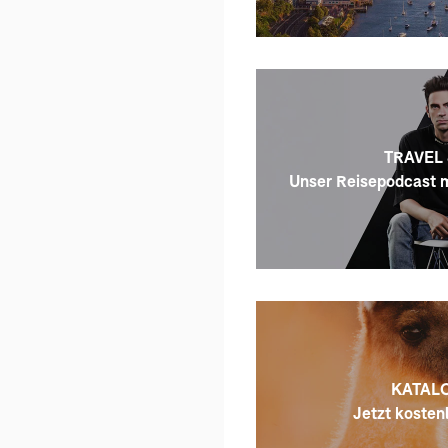
TRAVEL 
Unser Reisepodcast m
KATALO
Jetzt kostenl