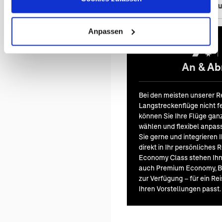
Australia Unlimited Do
Anpassen
An & Abr
Bei den meisten unserer Re
Langstreckenflüge nicht fe
können Sie Ihre Flüge ga
wählen und flexibel anpass
Sie gerne und integrieren 
direkt in Ihr persönliches
Economy Class stehen Ihn
auch Premium Economy, Bu
zur Verfügung – für ein Rei
Ihren Vorstellungen passt.