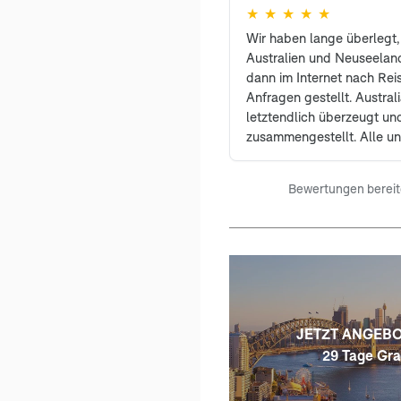
★
★
★
★
★
Wir haben lange überlegt,
Australien und Neuseelan
dann im Internet nach Rei
Anfragen gestellt. Austral
letztendlich überzeugt un
zusammengestellt. Alle 
berücksichtigt und uns wur
Vorschläge gemacht. Unse
Bewertungen bereitg
war ein Traum und bleibt u
Erinnerung. Wir sind froh, 
Unlimited entschieden ha
weiterempfehlen. Bei Rück
auch während der Reise ka
Antwort, sodass man stet
hatte. Ein großes Lob an F
Planung!
JETZT ANGEB
29 Tage Gra