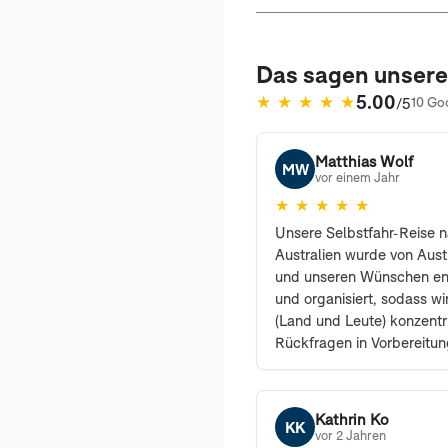
Das sagen unser
5.00
★
★
★
★
★
/5
10 Go
(öffnet in neuem Tab)
Matthias Wolf
MW
vor einem Jahr
★
★
★
★
★
Unsere Selbstfahr-Reise 
Australien wurde von Aust
und unseren Wünschen en
und organisiert, sodass w
(Land und Leute) konzentr
Rückfragen in Vorbereitun
Herr Wührmann bei Bedar
kompetent zur Seite. Wir 
nur weiterempfehlen.
Kathrin Ko
KK
vor 2 Jahren